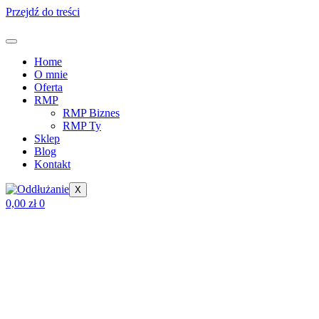
Przejdź do treści
Home
O mnie
Oferta
RMP
RMP Biznes
RMP Ty
Sklep
Blog
Kontakt
X
0,00
zł
0