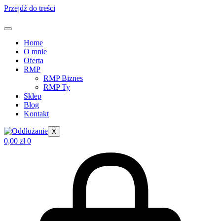
Przejdź do treści
Home
O mnie
Oferta
RMP
RMP Biznes
RMP Ty
Sklep
Blog
Kontakt
X
0,00
zł
0