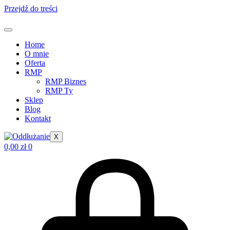
Przejdź do treści
Home
O mnie
Oferta
RMP
RMP Biznes
RMP Ty
Sklep
Blog
Kontakt
X
0,00
zł
0